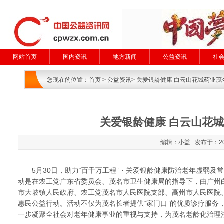
网站首页
国内资讯
地方新闻
公益资讯
社
您现在的位置：
首页
>
公益资讯
> 关爱银龄健康 白云山花城药业
关爱银龄健康 白云山花
编辑：小益 发布于：20
5月30日，助力“百千万工程”・关爱银龄健康防治老年虚弱
动是在农工党广东省委员会、茂名市卫生健康局的指导下，由广州
市大坡镇人民政府、农工党茂名市人民医院支部、高州市人民医院
惠民公益行动。活动不仅为茂名长者提供“家门口”的优质诊疗服务
一步凝聚全社会对老年健康事业的重视与支持，为茂名老龄化治理