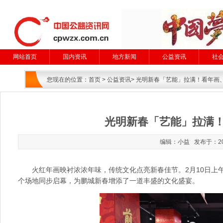
网站首页
国内资讯
地方新闻
公益资讯
社
您现在的位置：
首页
>
公益资讯
> 光明新春「艺能」拉满！看年画
光明新春「艺能」拉满！
编辑：小益 发布于：20
火红年画映衬浓浓年味，传统文化点亮新春佳节。2月10日上午
个场地同步启幕，为鹏城新春增添了一道丰盛的文化盛宴。