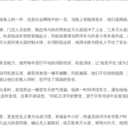
链条上的一环，也是社会网络中的一员。当路上有险情发生，他们选择挺身
燃，门店人员贺群、顾忠伟与孙武男拎起灭火器就冲了上去，三具灭火器
，外卖电动车突然冒烟起火，司机徐展博当即停车与外卖小哥并肩作战，
灭火器对准火源控制火情，在消防抵达前，他用冷静为陌生人守住了安全
专业能力。德邦每年雷打不动的消防培训、应急演练，让“临危不乱”成为
组司机唐云涛、褚景涛发现一辆车侧翻，司机被困。他们不仅协助脱困，
能让他们在救人同时，也守住了现场的安全。
出发时，发现旁边一辆货车天然气泄漏。他第一时间寻找车主，通知场地
未及时发现，后果不堪设想。”司机王泽宇的警觉，源于日常培训中反复强
责，更是把见义勇为当成习惯。阜城金牛小区，快递员张洋洋在等客户时
入起火的居民楼。确认无人被困后，他又取来灭火器，将明火扑灭。他用那