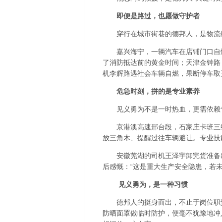
即便是路过，也愿做守护者
穿行在城市街巷的德邦人，是物流
嘉兴海宁，一辆汽车在店铺门口自
了消防抵达前的黄金时间；天津金钟路
机李辉路遇社会车辆自燃，果断停车取
危急时刻，拼的是专业素养
见义勇为不是一时热血，更需依赖
京港澳高速邢台段，石家庄卡班三
放三角木、提醒过往车辆避让。专业技
安徽芜湖的司机王泽宇卸完货准备
后感慨：“这是重大生产安全隐患，若
见义勇为，是一种习惯
德邦人的挺身而出，不止于岗位职
防晒面罩做临时防护，便毫不犹豫地冲