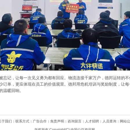
被忘记，让每一次见义勇为都有回应。物流连接千家万户，德邦运转的不
少订单，更应体现在员工的价值观里。德邦用危机培训与奖励制度，让每
的温暖回响。
关于我们
联系方式
广告合作
免责声明
咨询留言
人才招聘
人员查询
网站
|
|
|
|
|
|
|
版权所有 Copyright(C) 中国公益资讯网