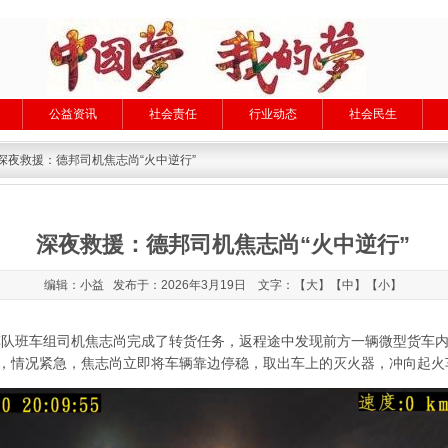
公益资讯
社会责任
行业动态
社会民生
 深夜救援：德邦司机焦志尚“火中逆行”
深夜救援：德邦司机焦志尚“火中逆行”
编辑：小益 发布于：2026年3月19日 文字：【
大
】【
中
】【
小
】
，兰州车队班车组司机焦志尚完成了转货任务，返程途中发现前方一辆微型货
，情况紧急，焦志尚立即将车辆靠边停稳，取出车上的灭火器，冲向起火