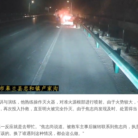
训与演练，他熟练操作灭火器，对准火源根部进行喷射。由于火势较大，
，再次投入扑救，直至明火被完全扑灭。由于焦志尚发现及时、处置得当
第一反应就是去帮忙。”焦志尚说道。被救车主事后辗转联系到焦志尚，执
应该的。换了谁遇到这种情况，都会这么做。”