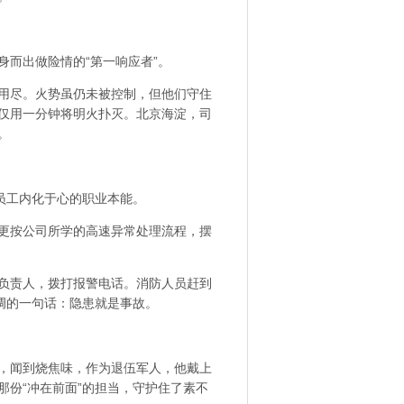
而出做险情的“第一响应者”。
用尽。火势虽仍未被控制，但他们守住
仅用一分钟将明火扑灭。北京海淀，司
。
员工内化于心的职业本能。
更按公司所学的高速异常处理流程，摆
负责人，拨打报警电话。消防人员赶到
调的一句话：隐患就是事故。
，闻到烧焦味，作为退伍军人，他戴上
份“冲在前面”的担当，守护住了素不