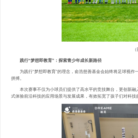
（
践行“梦想即教育”：探索青少年成长新路径
为践行“梦想即教育”的理念，俞浩慈善基金会始终将足球视
拼搏。
本次赛事不仅为小球员们提供了高水平的竞技舞台，更创新融
式体验前沿科技的应用场景与发展成果，有效拓宽了孩子们对科技