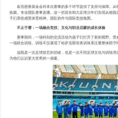
俞浩慈善基金会对本次赛事的多个环节提供了支持与保障。从
执裁、专业团队赛事直播。这一切旨在助力足球少年们实现从校园
子们系统感受体育精神、团队协作与国际竞技氛围。
不止于赛：一场融合竞技、文化与职业启蒙的成长体验
赛事期间，一场特别的交流活动为孩子们打开了新的视野。受
一场联合训练。训练不仅展现了哈萨克斯坦青训体系注重整体防守
这既是一次足球技艺的切磋，也是一次不同足球文化与训练理
为他们认识更大世界的一扇窗。